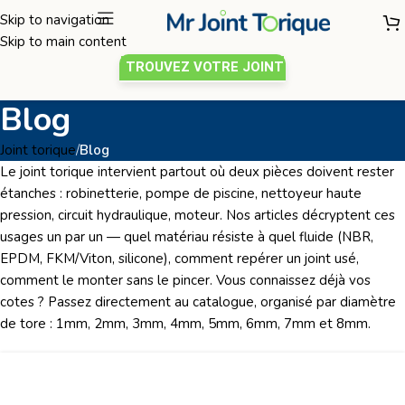
Skip to navigation
Skip to main content
TROUVEZ VOTRE JOINT
Blog
Joint torique
/
Blog
Le
joint torique
intervient partout où deux pièces doivent rester
étanches : robinetterie, pompe de piscine, nettoyeur haute
pression, circuit hydraulique, moteur. Nos articles décryptent ces
usages un par un — quel matériau résiste à quel fluide (NBR,
EPDM, FKM/Viton, silicone), comment repérer un joint usé,
comment le monter sans le pincer. Vous connaissez déjà vos
cotes ? Passez directement au catalogue, organisé par diamètre
de tore :
1mm
,
2mm
,
3mm
,
4mm
,
5mm
,
6mm
,
7mm
et
8mm
.