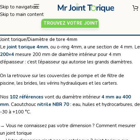
Skip to navigation
Skip to main content
TROUVEZ VOTRE JOINT
Joint torique 4mm
Joint torique
/
Diamètre de tore 4mm
Le
joint torique 4mm
, ou o-ring 4mm, a une section de 4 mm. Le
200×4
mesure 200 mm de diamètre intérieur pour 4 mm
d’épaisseur : c’est l’épaisseur qui autorise les grands diamètres.
On la retrouve sur les couvercles de pompe et de filtre de
piscine, les brides, les vérins hydrauliques et les carters.
Nos
102 références
vont du diamètre intérieur
4 mm au 400
mm
. Caoutchouc
nitrile NBR 70
: eau, huiles et hydrocarbures, de
-30 à +100 °C.
→ Vous ne connaissez pas votre dimension ?
Comment mesurer
un joint torique