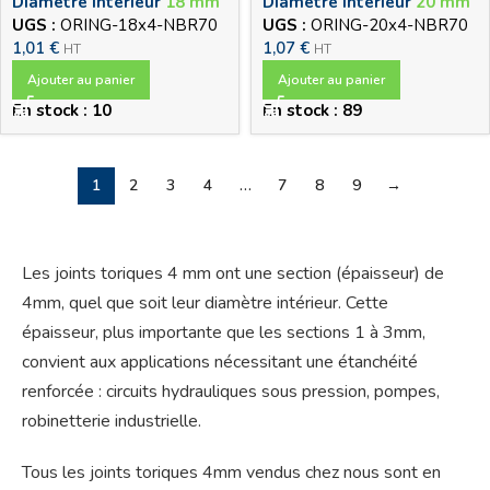
Diamètre intérieur
18 mm
Diamètre intérieur
20 mm
UGS :
ORING-18x4-NBR70
UGS :
ORING-20x4-NBR70
1,01
€
1,07
€
HT
HT
Ajouter au panier
Ajouter au panier
En stock : 10
En stock : 89
1
2
3
4
…
7
8
9
→
Les joints toriques 4 mm ont une section (épaisseur) de
4mm, quel que soit leur diamètre intérieur. Cette
épaisseur, plus importante que les sections 1 à 3mm,
convient aux applications nécessitant une étanchéité
renforcée : circuits hydrauliques sous pression, pompes,
robinetterie industrielle.
Tous les joints toriques 4mm vendus chez nous sont en