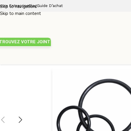
otre Entreprise
Skip to navigation
Blog
Guide D’achat
Skip to main content
TROUVEZ VOTRE JOINT
Joint torique
/
Diamètre de tore 4mm
/
JOINT TORIQUE 96×4 NB