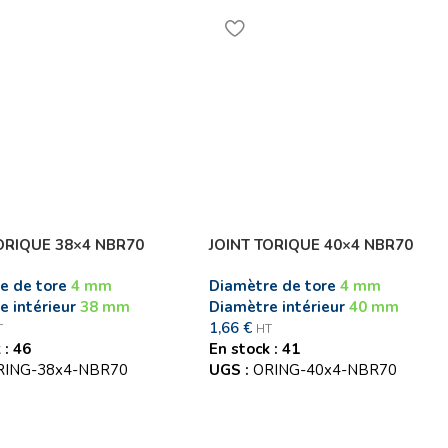
ORIQUE 38×4 NBR70
JOINT TORIQUE 40×4 NBR70
e de tore
4 mm
Diamètre de tore
4 mm
e intérieur
38 mm
Diamètre intérieur
40 mm
1,66
€
T
HT
 : 46
En stock : 41
RING-38x4-NBR70
UGS :
ORING-40x4-NBR70