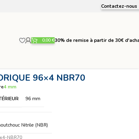
Contactez-nous
0,00
€
30% de remise à partir de 30€ d'ach
ORIQUE 96×4 NBR70
re
4 mm
TÉRIEUR
96 mm
outchouc Nitrile (NBR)
6x4-NBR70