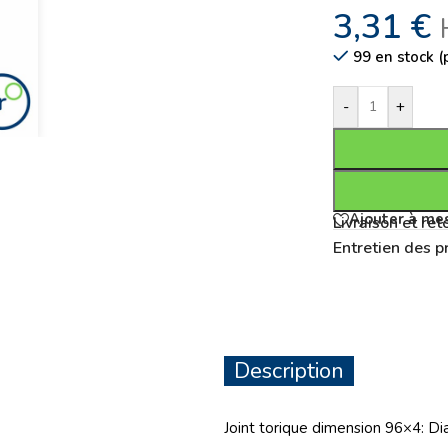
3,31
€
99 en stock 
-
+
Ajouter à mes
Livraison et ret
Entretien des p
Description
Joint torique dimension 96×4: 