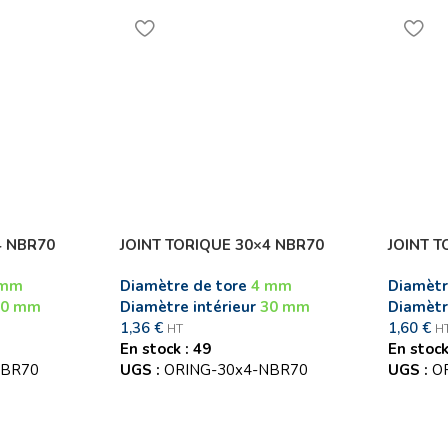
4 NBR70
JOINT TORIQUE 30×4 NBR70
JOINT T
 mm
Diamètre de tore
4 mm
Diamètr
20 mm
Diamètre intérieur
30 mm
Diamètr
1,36
€
1,60
€
HT
H
En stock : 49
En stock
NBR70
UGS :
ORING-30x4-NBR70
UGS :
O