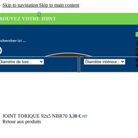
Skip to navigation
Skip to main content
ROUVEZ VOTRE JOINT
r
Sear
à
d
Joint torique
/
Diamètre de tore 5mm
d
JOINT TORIQUE 92x5 NBR70
3,30
€
HT
Retour aux produits