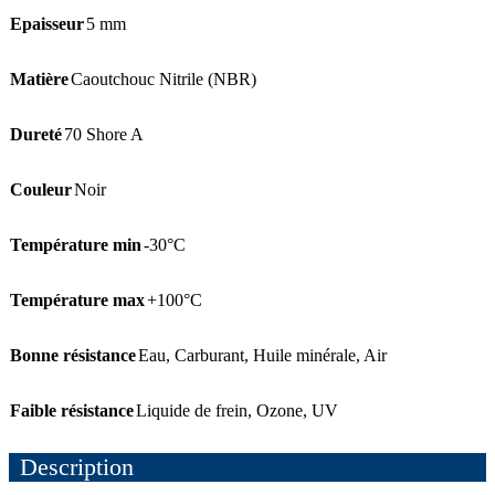
Epaisseur
5 mm
Matière
Caoutchouc Nitrile (NBR)
Dureté
70 Shore A
Couleur
Noir
Température min
-30°C
Température max
+100°C
Bonne résistance
Eau
,
Carburant
,
Huile minérale
,
Air
Faible résistance
Liquide de frein
,
Ozone
,
UV
Description