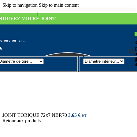
Skip to navigation
Skip to main content
ROUVEZ VOTRE JOINT
r
Sear
à
d
Joint torique
/
Diamètre de tore 7mm
d
JOINT TORIQUE 72x7 NBR70
3,65
€
HT
Retour aux produits