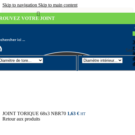
Skip to navigation
Skip to main content
ROUVEZ VOTRE JOINT
r
Sear
à
d
Joint torique
/
Diamètre de tore 3mm
d
JOINT TORIQUE 68x3 NBR70
1,63
€
HT
Retour aux produits