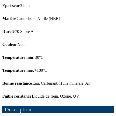
Epaisseur
3 mm
Matière
Caoutchouc Nitrile (NBR)
Dureté
70 Shore A
Couleur
Noir
Température min
-30°C
Température max
+100°C
Bonne résistance
Eau
,
Carburant
,
Huile minérale
,
Air
Faible résistance
Liquide de frein
,
Ozone
,
UV
Description