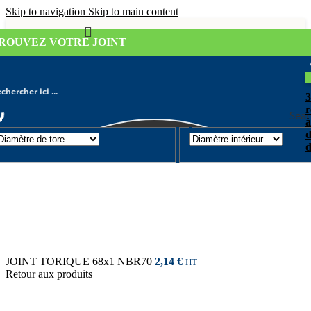
Skip to navigation
Skip to main content
ROUVEZ VOTRE JOINT
r
Sear
à
d
Joint torique
/
Diamètre de tore 1mm
d
JOINT TORIQUE 68x1 NBR70
2,14
€
HT
Retour aux produits