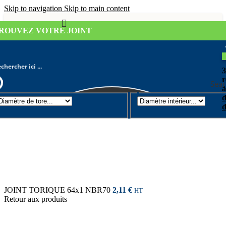
Skip to navigation
Skip to main content
ROUVEZ VOTRE JOINT
r
Sear
à
d
Joint torique
/
Diamètre de tore 1mm
d
JOINT TORIQUE 64x1 NBR70
2,11
€
HT
Retour aux produits