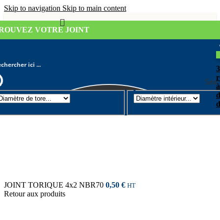
Skip to navigation
Skip to main content
ROUVEZ VOTRE JOINT
r
Sear
à
d
Joint torique
/
Diamètre de tore 2mm
d
JOINT TORIQUE 4x2 NBR70
0,50
€
HT
Retour aux produits