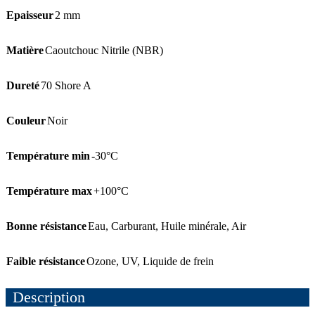
Epaisseur
2 mm
Matière
Caoutchouc Nitrile (NBR)
Dureté
70 Shore A
Couleur
Noir
Température min
-30°C
Température max
+100°C
Bonne résistance
Eau
,
Carburant
,
Huile minérale
,
Air
Faible résistance
Ozone
,
UV
,
Liquide de frein
Description