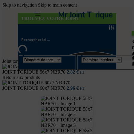
Skip to navigation
Skip to main content
TROUVEZ VOTRE JOINT
r
Search
à
d
Joint torique
/
Diamètre de tore 7mm
d
JOINT TORIQUE 56x7 NBR70
2,82
€
HT
Retour aux produits
JOINT TORIQUE 60x7 NBR70
2,96
€
HT