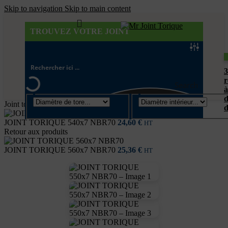
Skip to navigation
Skip to main content
TROUVEZ VOTRE JOINT
r
Search
à
d
Joint torique
/
Diamètre de tore 7mm
d
JOINT TORIQUE 540x7 NBR70
24,60
€
HT
Retour aux produits
JOINT TORIQUE 560x7 NBR70
25,36
€
HT