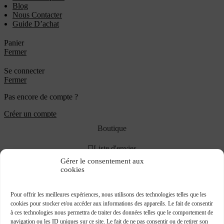
Blog
Nous Contacter
Guide D’achat
Panier
Fermer
Se connecter
Fermer
Pas encore de compte ?
Créer un compte
Boutique
Liste d'envies
Gérer le consentement aux
Panier
cookies
Mon compte
Pour offrir les meilleures expériences, nous utilisons des technologies telles que les
cookies pour stocker et/ou accéder aux informations des appareils. Le fait de consentir
JOINT TORIQUE 550×7 NBR70
à ces technologies nous permettra de traiter des données telles que le comportement de
navigation ou les ID uniques sur ce site. Le fait de ne pas consentir ou de retirer son