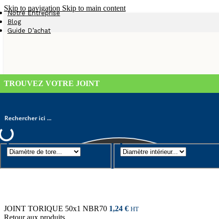
Skip to navigation
Skip to main content
Notre Entreprise
Blog
Guide D’achat
TROUVEZ VOTRE JOINT
Joint torique
/
Diamètre de tore 1mm
/
JOINT TORIQUE 52×1 NBR
JOINT TORIQUE 50x1 NBR70
1,24
€
HT
Retour aux produits