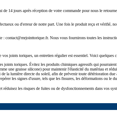
ai de 14 jours après réception de votre commande pour nous le retourner.
défectueux ou d'erreur de notre part. Une fois le produit reçu et vérifi
te :
contact@mrjointtorique.fr
. Nous vous fournirons toutes les instructi
os joints toriques, un entretien régulier est essentiel. Voici quelques c
s joints toriques. Évitez les produits chimiques agressifs qui pourraient a
e une graisse silicone) pour maintenir l'élasticité du matériau et rédui
i de la lumière directe du soleil, afin de prévenir toute détérioration du
repérer les signes d'usure, tels que les fissures, les déformations ou le d
 et réduisez les risques de fuites ou de dysfonctionnements dans vos sys