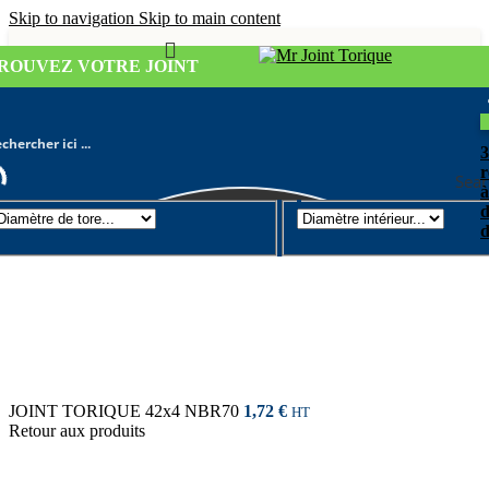
Skip to navigation
Skip to main content
ROUVEZ VOTRE JOINT
r
Sear
à
d
Joint torique
/
Diamètre de tore 4mm
d
JOINT TORIQUE 42x4 NBR70
1,72
€
HT
Retour aux produits