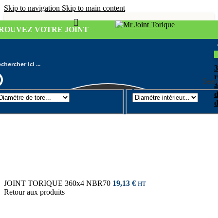
Skip to navigation
Skip to main content
ROUVEZ VOTRE JOINT
r
Sear
à
d
Joint torique
/
Diamètre de tore 4mm
d
JOINT TORIQUE 360x4 NBR70
19,13
€
HT
Retour aux produits