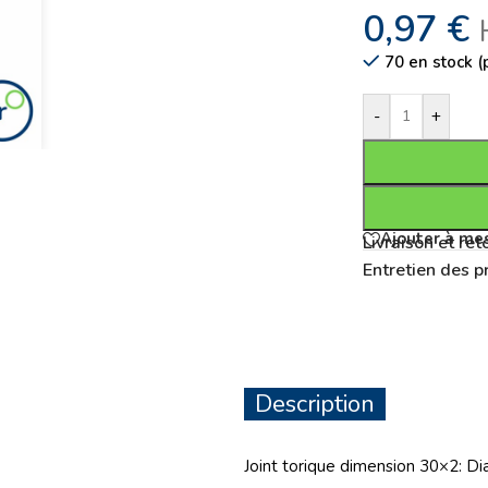
0,97
€
70 en stock 
-
+
Ajouter à mes
Livraison et ret
Entretien des p
Description
Joint torique dimension 30×2: 