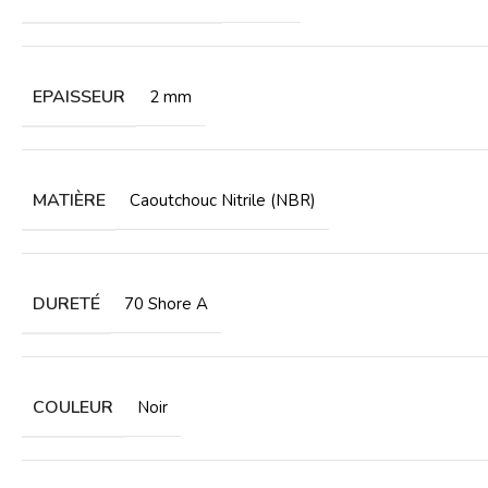
EPAISSEUR
2 mm
MATIÈRE
Caoutchouc Nitrile (NBR)
DURETÉ
70 Shore A
COULEUR
Noir