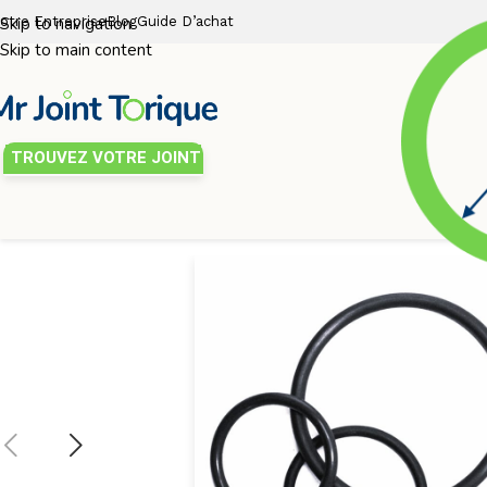
otre Entreprise
Skip to navigation
Blog
Guide D’achat
Skip to main content
TROUVEZ VOTRE JOINT
Joint torique
/
Diamètre de tore 2mm
/
JOINT TORIQUE 30×2 NB