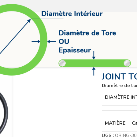
R70
JOINT T
Diamètre de to
DIAMÈTRE IN
MATIÈRE
Ca
UGS :
ORING-3