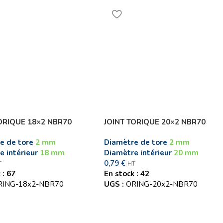
ORIQUE 18×2 NBR70
JOINT TORIQUE 20×2 NBR70
e de tore
2 mm
Diamètre de tore
2 mm
e intérieur
18 mm
Diamètre intérieur
20 mm
0,79
€
T
HT
 : 67
En stock : 42
RING-18x2-NBR70
UGS :
ORING-20x2-NBR70