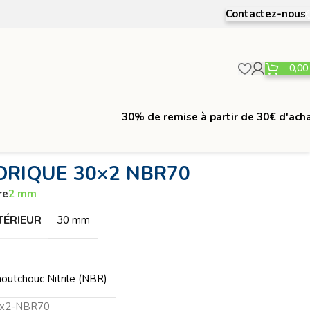
Contactez-nous
0,0
30% de remise à partir de 30€ d'ach
ORIQUE 30×2 NBR70
re
2 mm
TÉRIEUR
30 mm
outchouc Nitrile (NBR)
0x2-NBR70