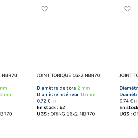
2 NBR70
JOINT TORIQUE 16×2 NBR70
JOINT T
 mm
Diamètre de tore
2 mm
Diamètr
12 mm
Diamètre intérieur
16 mm
Diamètr
0,72
€
0,74
€
HT
H
En stock : 62
En stock
NBR70
UGS :
ORING-16x2-NBR70
UGS :
O