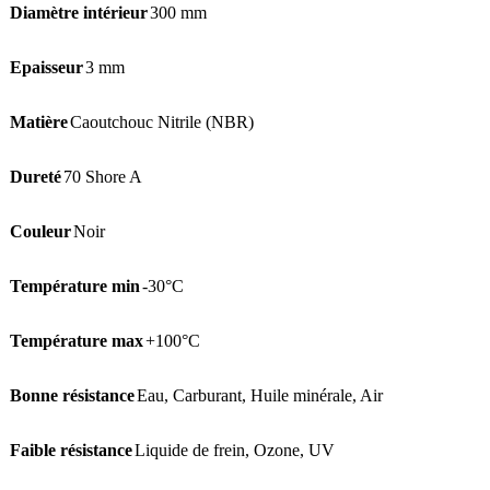
Diamètre intérieur
300 mm
Epaisseur
3 mm
Matière
Caoutchouc Nitrile (NBR)
Dureté
70 Shore A
Couleur
Noir
Température min
-30°C
Température max
+100°C
Bonne résistance
Eau
,
Carburant
,
Huile minérale
,
Air
Faible résistance
Liquide de frein
,
Ozone
,
UV