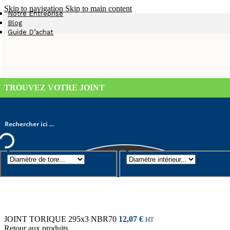
Skip to navigation
Skip to main content
Notre Entreprise
Blog
Guide D’achat
TROUVEZ VOTRE JOINT
Joint torique
/
Diamètre de tore 3mm
/
JOINT TORIQUE 300×3 NB
JOINT TORIQUE 295x3 NBR70
12,07
€
HT
Retour aux produits