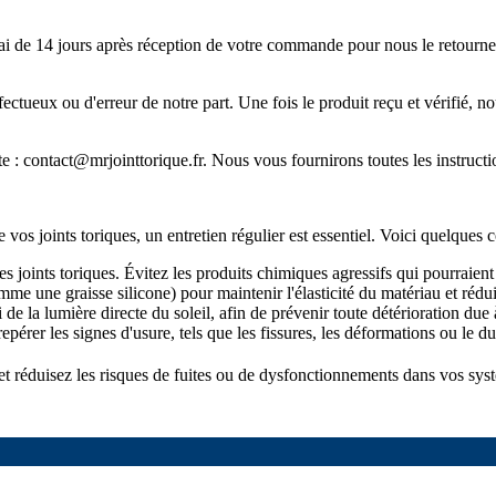
ai de 14 jours après réception de votre commande pour nous le retourner.
défectueux ou d'erreur de notre part. Une fois le produit reçu et vérifi
te :
contact@mrjointtorique.fr
. Nous vous fournirons toutes les instructi
os joints toriques, un entretien régulier est essentiel. Voici quelques c
s joints toriques. Évitez les produits chimiques agressifs qui pourraient a
e une graisse silicone) pour maintenir l'élasticité du matériau et rédui
i de la lumière directe du soleil, afin de prévenir toute détérioration du
repérer les signes d'usure, tels que les fissures, les déformations ou le d
 et réduisez les risques de fuites ou de dysfonctionnements dans vos sys