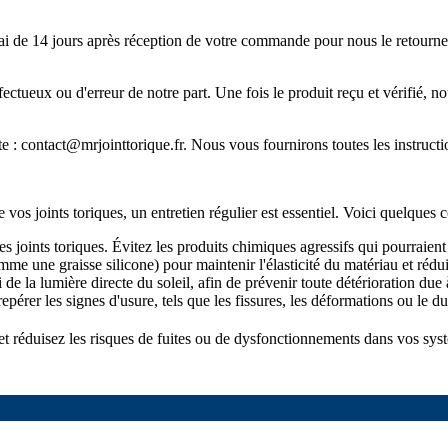
ai de 14 jours après réception de votre commande pour nous le retourner.
défectueux ou d'erreur de notre part. Une fois le produit reçu et vérifi
te :
contact@mrjointtorique.fr
. Nous vous fournirons toutes les instructi
os joints toriques, un entretien régulier est essentiel. Voici quelques c
s joints toriques. Évitez les produits chimiques agressifs qui pourraient a
e une graisse silicone) pour maintenir l'élasticité du matériau et rédui
i de la lumière directe du soleil, afin de prévenir toute détérioration du
repérer les signes d'usure, tels que les fissures, les déformations ou le d
 et réduisez les risques de fuites ou de dysfonctionnements dans vos sys