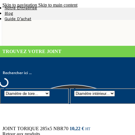
Skip to navigation
Skip to main content
Notre Entreprise
Blog
Guide D’achat
TROUVEZ VOTRE JOINT
Joint torique
/
Diamètre de tore 5mm
/
JOINT TORIQUE 290×5 NB
JOINT TORIQUE 285x5 NBR70
10,22
€
HT
Retour aux produits