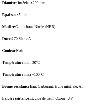
Diamètre intérieur
290 mm
Epaisseur
5 mm
Matière
Caoutchouc Nitrile (NBR)
Dureté
70 Shore A
Couleur
Noir
Température min
-30°C
Température max
+100°C
Bonne résistance
Eau
,
Carburant
,
Huile minérale
,
Air
Faible résistance
Liquide de frein
,
Ozone
,
UV