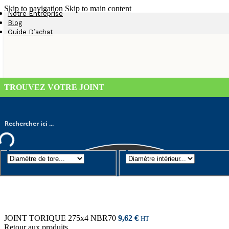
Skip to navigation
Skip to main content
Notre Entreprise
Blog
Guide D’achat
TROUVEZ VOTRE JOINT
Joint torique
/
Diamètre de tore 4mm
/
JOINT TORIQUE 280×4 NB
JOINT TORIQUE 275x4 NBR70
9,62
€
HT
Retour aux produits