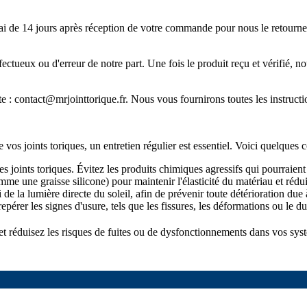
ai de 14 jours après réception de votre commande pour nous le retourner.
défectueux ou d'erreur de notre part. Une fois le produit reçu et vérifi
te :
contact@mrjointtorique.fr
. Nous vous fournirons toutes les instructi
os joints toriques, un entretien régulier est essentiel. Voici quelques c
s joints toriques. Évitez les produits chimiques agressifs qui pourraient a
e une graisse silicone) pour maintenir l'élasticité du matériau et rédui
i de la lumière directe du soleil, afin de prévenir toute détérioration du
repérer les signes d'usure, tels que les fissures, les déformations ou le d
 et réduisez les risques de fuites ou de dysfonctionnements dans vos sys