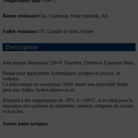
Température max
+100°C
Bonne résistance
Eau
,
Carburant
,
Huile minérale
,
Air
Faible résistance
UV
,
Liquide de frein
,
Ozone
Description
Joint torique dimension
220×8: Diamètre 220mm et Epaisseur 8mm.
Parfait pour applications hydrauliques, pompes de piscine, et
voitures.
Ce
joint torique en caoutchouc NBR
assure une étanchéité fiable
pour eau, huiles, hydrocarbures et air.
Résistant à des températures de -30°C à +100°C, il est idéal pour la
réparation des systèmes de plomberie, robinets, mitigeurs de cuisine
et Karcher.
Autres joints toriques