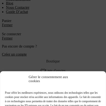
Blog
Nous Contacter
Guide D’achat
Panier
Fermer
Se connecter
Fermer
Pas encore de compte ?
Créer un compte
Boutique
Liste d'envies
Gérer le consentement aux
Panier
cookies
Mon compte
Pour offrir les meilleures expériences, nous utilisons des technologies telles que les
cookies pour stocker et/ou accéder aux informations des appareils. Le fait de consentir
JOINT TORIQUE 220×8 NBR70
à ces technologies nous permettra de traiter des données telles que le comportement de
navigation ou les ID uniques sur ce site. Le fait de ne pas consentir ou de retirer son