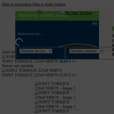
Skip to navigation
Skip to main content
TROUVEZ VOTRE JOINT
r
Search
à
d
Joint torique
/
Diamètre de tore 8mm
d
JOINT TORIQUE 215x8 NBR70
16,64
€
HT
Retour aux produits
JOINT TORIQUE 225x8 NBR70
17,53
€
HT