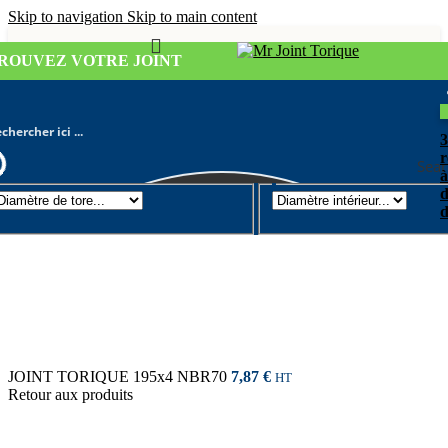
Skip to navigation
Skip to main content
ROUVEZ VOTRE JOINT
r
Sear
à
d
Joint torique
/
Diamètre de tore 4mm
d
JOINT TORIQUE 195x4 NBR70
7,87
€
HT
Retour aux produits