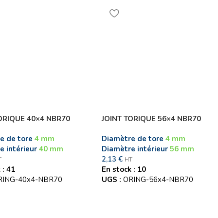
ORIQUE 40×4 NBR70
JOINT TORIQUE 56×4 NBR70
e de tore
4 mm
Diamètre de tore
4 mm
e intérieur
40 mm
Diamètre intérieur
56 mm
2,13
€
T
HT
 : 41
En stock : 10
RING-40x4-NBR70
UGS :
ORING-56x4-NBR70