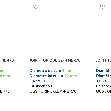
4 NBR70
JOINT TORIQUE 32×4 NBR70
JOINT T
 mm
Diamètre de tore
4 mm
Diamètr
16 mm
Diamètre intérieur
32 mm
Diamètr
1,42
€
1,66
€
HT
H
En stock : 51
En stock
NBR70
UGS :
ORING-32x4-NBR70
UGS :
O