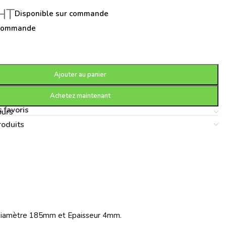
HT
Disponible sur commande
 commande
Ajouter au panier
Achetez maintenant
 favoris
ours
roduits
 Diamètre 185mm et Epaisseur 4mm.