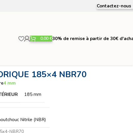
Contactez-nous
0,00
€
30% de remise à partir de 30€ d'ach
ORIQUE 185×4 NBR70
re
4 mm
TÉRIEUR
185 mm
outchouc Nitrile (NBR)
85x4-NBR70