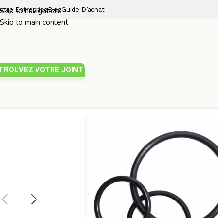
otre Entreprise
Skip to navigation
Blog
Guide D’achat
Skip to main content
TROUVEZ VOTRE JOINT
Joint torique
/
Diamètre de tore 4mm
/
JOINT TORIQUE 185×4 N