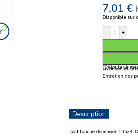
7,01
€
Disponible sur
-
+
Ajouter à mes
Livraison et ret
Entretien des p
Description
Joint torique dimension 185×4: