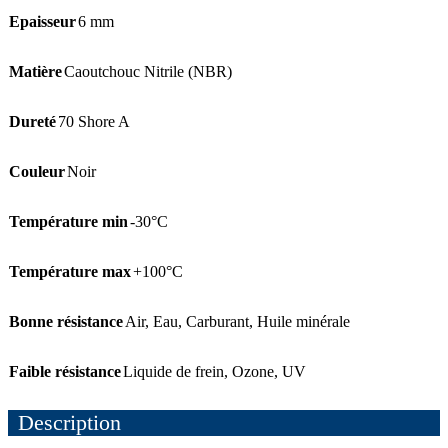
Epaisseur
6 mm
Matière
Caoutchouc Nitrile (NBR)
Dureté
70 Shore A
Couleur
Noir
Température min
-30°C
Température max
+100°C
Bonne résistance
Air
,
Eau
,
Carburant
,
Huile minérale
Faible résistance
Liquide de frein
,
Ozone
,
UV
Description