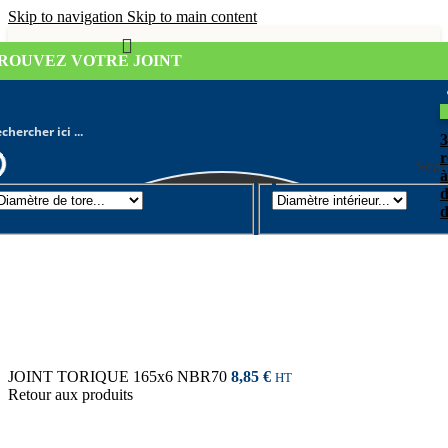
Skip to navigation
Skip to main content
ROUVEZ VOTRE JOINT
r
Sear
à
d
Joint torique
/
Diamètre de tore 6mm
d
JOINT TORIQUE 165x6 NBR70
8,85
€
HT
Retour aux produits