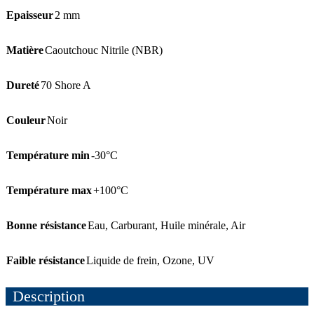
Epaisseur
2 mm
Matière
Caoutchouc Nitrile (NBR)
Dureté
70 Shore A
Couleur
Noir
Température min
-30°C
Température max
+100°C
Bonne résistance
Eau
,
Carburant
,
Huile minérale
,
Air
Faible résistance
Liquide de frein
,
Ozone
,
UV
Description