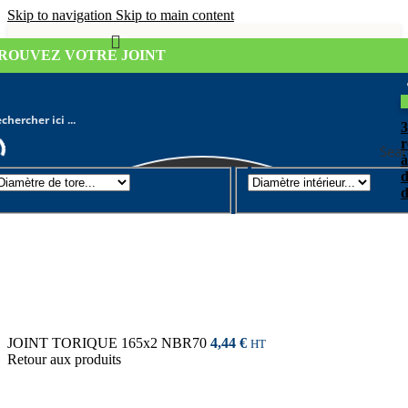
Skip to navigation
Skip to main content
ROUVEZ VOTRE JOINT
r
Sear
à
d
Joint torique
/
Diamètre de tore 2mm
d
JOINT TORIQUE 165x2 NBR70
4,44
€
HT
Retour aux produits