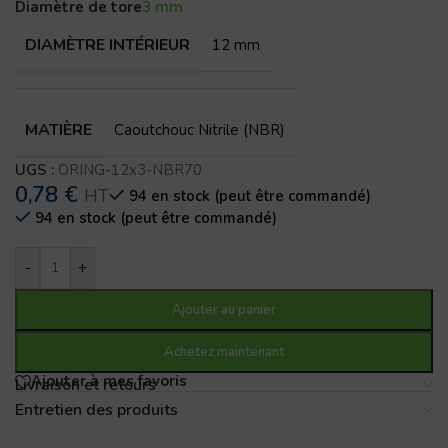
Diamètre de tore
3 mm
DIAMÈTRE INTÉRIEUR
12 mm
MATIÈRE
Caoutchouc Nitrile (NBR)
UGS :
ORING-12x3-NBR70
0,78
€
HT
94 en stock (peut être commandé)
94 en stock (peut être commandé)
-
+
Ajouter au panier
Achetez maintenant
Ajouter à mes favoris
Livraison et retours
Entretien des produits