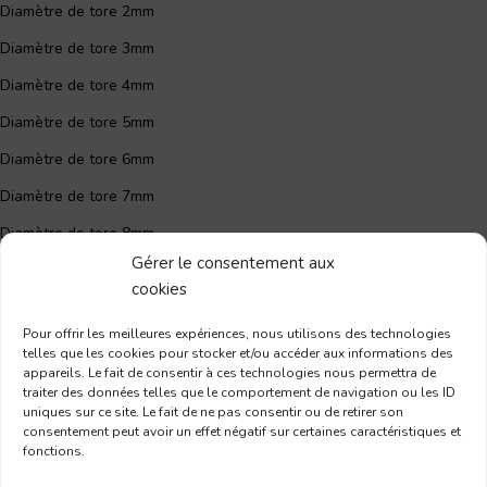
Diamètre de tore 2mm
Diamètre de tore 3mm
Diamètre de tore 4mm
Diamètre de tore 5mm
Diamètre de tore 6mm
Diamètre de tore 7mm
Diamètre de tore 8mm
Gérer le consentement aux
Joint torique 60mm
cookies
Joint torique 50mm
Pour offrir les meilleures expériences, nous utilisons des technologies
Joint torique 40mm
telles que les cookies pour stocker et/ou accéder aux informations des
appareils. Le fait de consentir à ces technologies nous permettra de
traiter des données telles que le comportement de navigation ou les ID
uniques sur ce site. Le fait de ne pas consentir ou de retirer son
CADRE LÉGAL
consentement peut avoir un effet négatif sur certaines caractéristiques et
fonctions.
Centre confidentialité