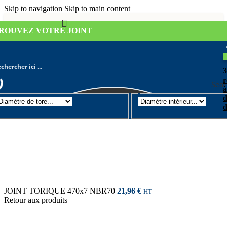
Skip to navigation
Skip to main content
ROUVEZ VOTRE JOINT
r
Sear
à
d
Joint torique
/
Diamètre de tore 7mm
d
JOINT TORIQUE 470x7 NBR70
21,96
€
HT
Retour aux produits