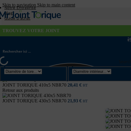
Skip to navigation
Skip to main content
Notre Entreprise
Blog
Guide D’achat
TROUVEZ VOTRE JOINT
Searc
Joint torique
/
Diamètre de tore 5mm
/
JOINT TORIQUE 420×5 NB
JOINT TORIQUE 410x5 NBR70
20,41
€
HT
Retour aux produits
JOINT TORIQUE 430x5 NBR70
21,93
€
HT