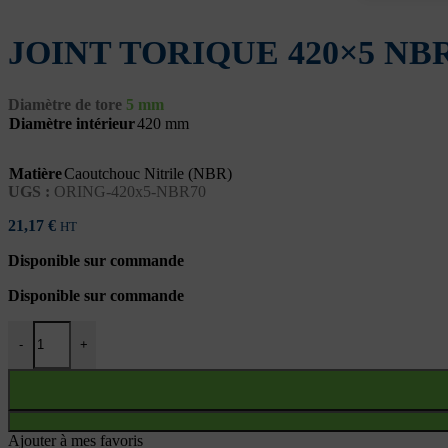
JOINT TORIQUE 420×5 NB
Diamètre de tore
5 mm
Diamètre intérieur
420 mm
Matière
Caoutchouc Nitrile (NBR)
UGS :
ORING-420x5-NBR70
21,17
€
HT
Disponible sur commande
Disponible sur commande
quantité de JOINT TORIQUE 420x5 NBR70
-
+
Ajouter à mes favoris