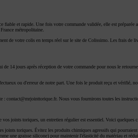
 fiable et rapide. Une fois votre commande validée, elle est préparée 
n France métropolitaine.
t de votre colis en temps réel sur le site de Colissimo. Les frais de l
ai de 14 jours après réception de votre commande pour nous le retourner.
défectueux ou d'erreur de notre part. Une fois le produit reçu et vérifi
te :
contact@mrjointtorique.fr
. Nous vous fournirons toutes les instructi
os joints toriques, un entretien régulier est essentiel. Voici quelques c
s joints toriques. Évitez les produits chimiques agressifs qui pourraient a
e une graisse silicone) pour maintenir l'élasticité du matériau et rédui