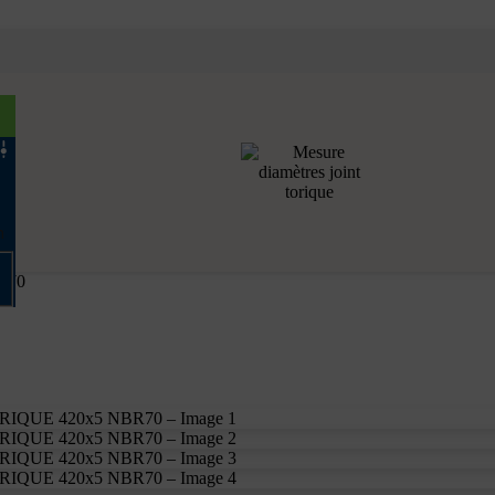
h
R70