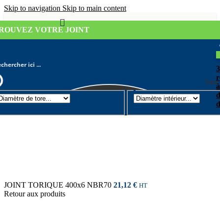
Skip to navigation
Skip to main content
ROUVEZ VOTRE JOINT
r
Sear
à
d
Joint torique
/
Diamètre de tore 6mm
d
JOINT TORIQUE 400x6 NBR70
21,12
€
HT
Retour aux produits