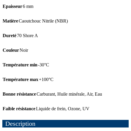
Epaisseur
6 mm
Matière
Caoutchouc Nitrile (NBR)
Dureté
70 Shore A
Couleur
Noir
Température min
-30°C
Température max
+100°C
Bonne résistance
Carburant
,
Huile minérale
,
Air
,
Eau
Faible résistance
Liquide de frein
,
Ozone
,
UV
Description