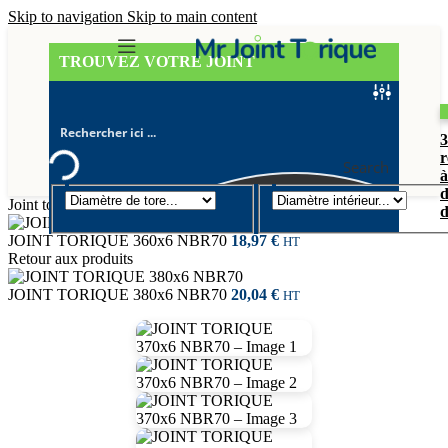
Skip to navigation
Skip to main content
TROUVEZ VOTRE JOINT
r
Search
à
d
Joint torique
/
Diamètre de tore 6mm
d
JOINT TORIQUE 360x6 NBR70
18,97
€
HT
Retour aux produits
JOINT TORIQUE 380x6 NBR70
20,04
€
HT