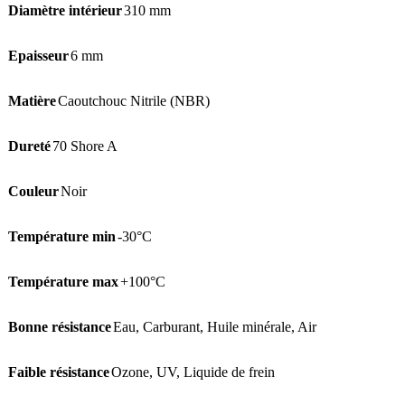
Diamètre intérieur
310 mm
Epaisseur
6 mm
Matière
Caoutchouc Nitrile (NBR)
Dureté
70 Shore A
Couleur
Noir
Température min
-30°C
Température max
+100°C
Bonne résistance
Eau
,
Carburant
,
Huile minérale
,
Air
Faible résistance
Ozone
,
UV
,
Liquide de frein