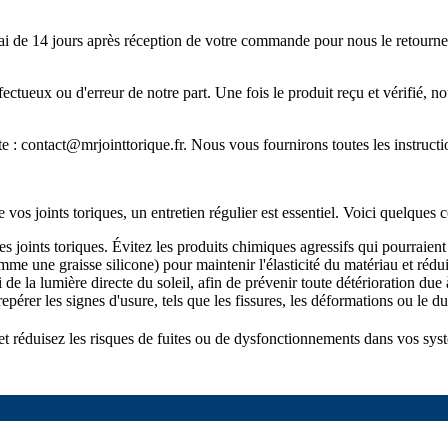
ai de 14 jours après réception de votre commande pour nous le retourner.
défectueux ou d'erreur de notre part. Une fois le produit reçu et vérifi
te :
contact@mrjointtorique.fr
. Nous vous fournirons toutes les instructi
os joints toriques, un entretien régulier est essentiel. Voici quelques c
s joints toriques. Évitez les produits chimiques agressifs qui pourraient a
e une graisse silicone) pour maintenir l'élasticité du matériau et rédui
i de la lumière directe du soleil, afin de prévenir toute détérioration du
repérer les signes d'usure, tels que les fissures, les déformations ou le d
 et réduisez les risques de fuites ou de dysfonctionnements dans vos sys