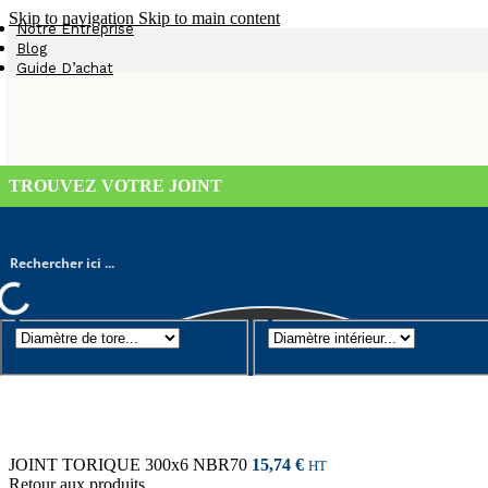
Skip to navigation
Skip to main content
Notre Entreprise
Blog
Guide D’achat
TROUVEZ VOTRE JOINT
Joint torique
/
Diamètre de tore 6mm
/
JOINT TORIQUE 310×6 NB
JOINT TORIQUE 300x6 NBR70
15,74
€
HT
Retour aux produits