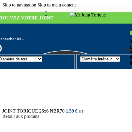
Skip to navigation
Skip to main content
ROUVEZ VOTRE JOINT
r
Sear
à
d
Joint torique
/
Diamètre de tore 6mm
d
JOINT TORIQUE 26x6 NBR70
1,59
€
HT
Retour aux produits