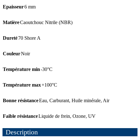
Epaisseur
6 mm
Matière
Caoutchouc Nitrile (NBR)
Dureté
70 Shore A
Couleur
Noir
Température min
-30°C
Température max
+100°C
Bonne résistance
Eau
,
Carburant
,
Huile minérale
,
Air
Faible résistance
Liquide de frein
,
Ozone
,
UV
Description