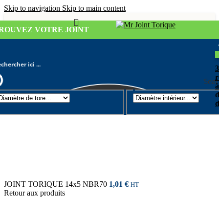
Skip to navigation
Skip to main content
ROUVEZ VOTRE JOINT
r
Sear
à
d
Joint torique
/
Diamètre de tore 5mm
d
JOINT TORIQUE 14x5 NBR70
1,01
€
HT
Retour aux produits