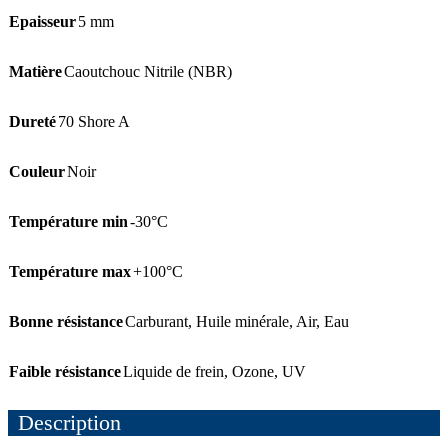
Epaisseur
5 mm
Matière
Caoutchouc Nitrile (NBR)
Dureté
70 Shore A
Couleur
Noir
Température min
-30°C
Température max
+100°C
Bonne résistance
Carburant
,
Huile minérale
,
Air
,
Eau
Faible résistance
Liquide de frein
,
Ozone
,
UV
Description