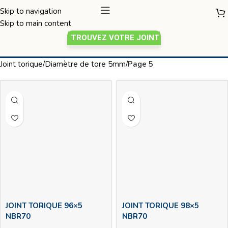
Skip to navigation
Skip to main content
TROUVEZ VOTRE JOINT
Joint torique 5mm
Joint torique
/
Diamètre de tore 5mm
/
Page 5
JOINT TORIQUE 96×5
JOINT TORIQUE 98×5
NBR70
NBR70